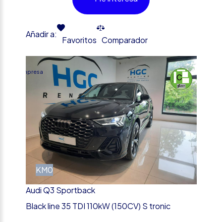
Añadir a:
Favoritos
Comparador
%
Empresa
KM0
Audi Q3 Sportback
Black line 35 TDI 110kW (150CV) S tronic