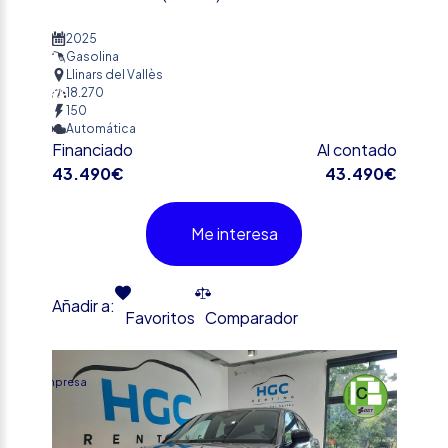
2025
Gasolina
Llinars del Vallès
18.270
150
Automática
Financiado
Al contado
43.490€
43.490€
Me interesa
Añadir a:
Favoritos
Comparador
%
Empresa