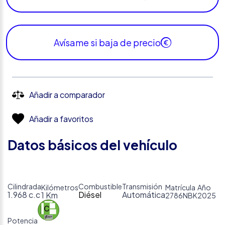
Avísame si baja de precio
Añadir a comparador
Añadir a favoritos
Datos básicos del vehículo
Cilindrada
Combustible
Transmisión
Kilómetros
Matrícula
Año
1.968 c.c
Diésel
Automática
1 Km
2786NBK
2025
Potencia