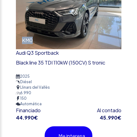
KM0
Audi Q3 Sportback
Black line 35 TDI 110kW (150CV) S tronic
2025
Diésel
Llinars del Vallès
6.990
150
Automática
Financiado
Al contado
44.990€
45.990€
Me interesa