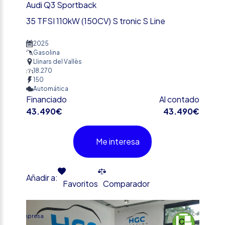
Audi Q3 Sportback
35 TFSI 110kW (150CV) S tronic S Line
2025
Gasolina
Llinars del Vallès
18.270
150
Automática
Financiado
Al contado
43.490€
43.490€
Me interesa
Añadir a:
Favoritos
Comparador
%
Empresa