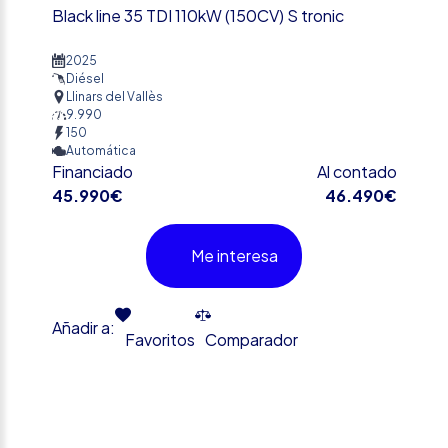
Black line 35 TDI 110kW (150CV) S tronic
2025
Diésel
Llinars del Vallès
9.990
150
Automática
Financiado
Al contado
45.990€
46.490€
Me interesa
Añadir a:
Favoritos
Comparador