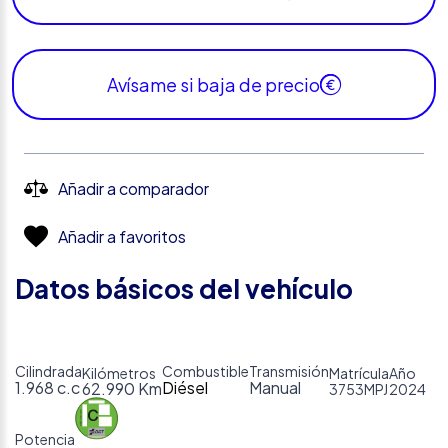
Avísame si baja de precio
Añadir a comparador
Añadir a favoritos
Datos básicos del vehículo
Cilindrada
Combustible
Transmisión
Kilómetros
Matrícula
Año
1.968 c.c
Diésel
Manual
62.990 Km
3753MPJ
2024
Potencia