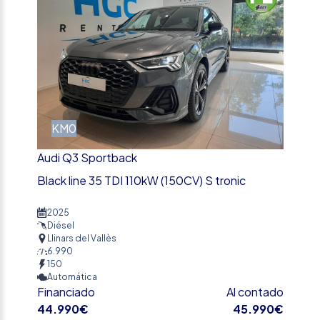
KM0
Audi Q3 Sportback
Black line 35 TDI 110kW (150CV) S tronic
2025
Diésel
Llinars del Vallès
6.990
150
Automática
Financiado
Al contado
44.990€
45.990€