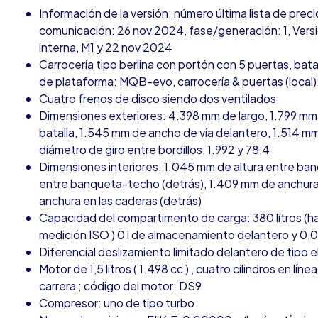
Información de la versión: número última lista de pr
comunicación: 26 nov 2024, fase/generación: 1, Versio
interna, M1 y 22 nov 2024
Carrocería tipo berlina con portón con 5 puertas, batal
de plataforma: MQB-evo, carrocería & puertas (local):
Cuatro frenos de disco siendo dos ventilados
Dimensiones exteriores: 4.398 mm de largo, 1.799 mm
batalla, 1.545 mm de ancho de vía delantero, 1.514 m
diámetro de giro entre bordillos, 1.992 y 78,4
Dimensiones interiores: 1.045 mm de altura entre ba
entre banqueta-techo (detrás), 1.409 mm de anchura 
anchura en las caderas (detrás)
Capacidad del compartimento de carga: 380 litros (h
medición ISO ) 0 l de almacenamiento delantero y 0,
Diferencial deslizamiento limitado delantero de tipo 
Motor de 1,5 litros ( 1.498 cc ) , cuatro cilindros en 
carrera ; código del motor: DS9
Compresor: uno de tipo turbo