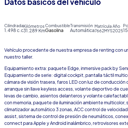
Datos básicos del vehículo
Cilindrada
Combustible
Transmisión
Po
Kilómetros
Matrícula
Año
1.498 c.c
Gasolina
Automática
1
31.289 Km
7662MYS
2025
Vehículo procedente de nuestra empresa de renting con u
nuestro taller.
Equipamiento extra: paquete Edge, inmersive pack by Sennh
Equipamiento de serie: digital cockpit, pantalla táctil mult
cámara de visión trasera, faros LED con luz de conducción 
arranque sin llave keyless access, volante deportivo de cu
levas de cambio, asientos delanteros y volante calefactabl
con memoria, paquete de iluminación ambiente multicolor,
climatizador automático 3 zonas, ACC control de velocidad 
assist, sistema de control de presión de neumáticos, conex
connect para Apple y Android inalámbrico, retrovisores ext