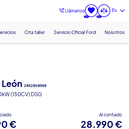
Es
Llámanos
0
0
ervicios
Cita taller
Servicio Oficial Ford
Nosotros
 León
2852808558
110kW (150CV) DSG
nciado
Al contado
90 €
28.990 €