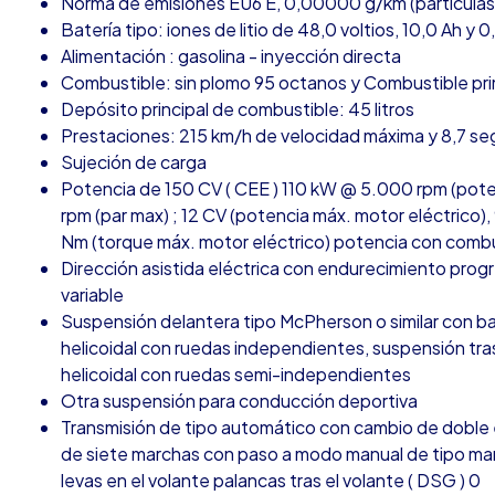
Norma de emisiones EU6 E, 0,00000 g/km (partículas
Batería tipo: iones de litio de 48,0 voltios, 10,0 Ah y 0
Alimentación : gasolina - inyección directa
Combustible: sin plomo 95 octanos y Combustible pri
Depósito principal de combustible: 45 litros
Prestaciones: 215 km/h de velocidad máxima y 8,7 s
Sujeción de carga
Potencia de 150 CV ( CEE ) 110 kW @ 5.000 rpm (pot
rpm (par max) ; 12 CV (potencia máx. motor eléctrico)
Nm (torque máx. motor eléctrico) potencia con combu
Dirección asistida eléctrica con endurecimiento progr
variable
Suspensión delantera tipo McPherson o similar con ba
helicoidal con ruedas independientes, suspensión tra
helicoidal con ruedas semi-independientes
Otra suspensión para conducción deportiva
Transmisión de tipo automático con cambio de doble
de siete marchas con paso a modo manual de tipo man
levas en el volante palancas tras el volante ( DSG ) 0