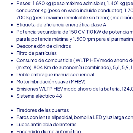
Pesos: 1.890 kg (peso máximo admisible), 1.401 kg (pe
conductor Kg (peso en vacio incluido conductor), 1.7
700 kg (peso máximo remolcable sin freno) ( medición:
Etiqueta de eficiencia energética clase A
Potencia secundaria de 150 CV, 110 kW de potencia 
para la potencia máxima y 1.500 rpm para el par maxi
Desconexión de cilindros
Filtro de partículas
Consumo de combustible ( WLTP HEV modo ahorro de la 
(mixto), 804 Km de autonomía (combinado), 5,6, 5,9, 17
Doble embrague manual secuencial
Motor hibridación suave (MHEV)
Emisiones WLTP HEV modo ahorro de la batería, 124,0
Sistema eléctrico 48
Tiradores de las puertas
Faros con lente elipsoidal, bombilla LED y luz larga co
Luces antiniebla delanteras
Encendido diurno automático