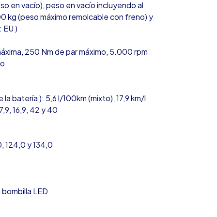
so en vacío), peso en vacío incluyendo al
00 kg (peso máximo remolcable con freno) y
 EU )
máxima, 250 Nm de par máximo, 5.000 rpm
mo
batería ): 5,6 l/100km (mixto), 17,9 km/l
,9, 16,9, 42 y 40
, 124,0 y 134,0
n bombilla LED