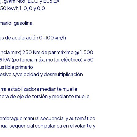
), g/km Nox, ECO y EU6 EA
,50 kw/h 1, 0, 0 y 0,0
mario: gasolina
egs de aceleración 0-100 km/h
encia max) 250 Nm de par máximo @ 1.500
, 9 kW (potencia máx. motor eléctrico) y 50
stible primario
esivo s/velocidad y desmultiplicación
rra estabilizadora mediante muelle
sera de eje de torsión y mediante muelle
 embrague manual secuencial y automático
ual sequencial con palanca en el volante y