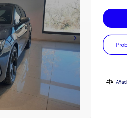
Prob
Añad