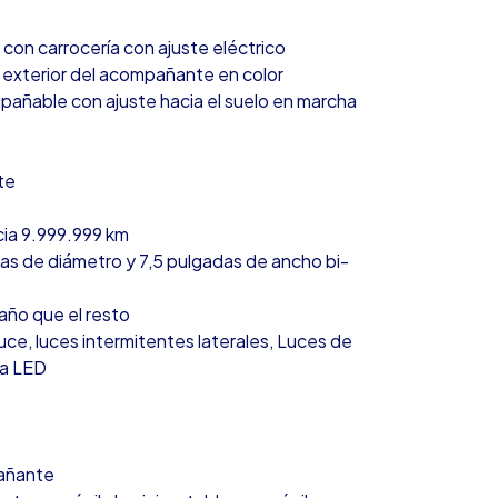
con carrocería con ajuste eléctrico
 exterior del acompañante en color
pañable con ajuste hacia el suelo en marcha
te
cia 9.999.999 km
das de diámetro y 7,5 pulgadas de ancho bi-
año que el resto
ruce, luces intermitentes laterales, Luces de
ía LED
pañante