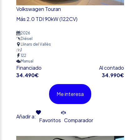
Volkswagen Touran
Más 2.0 TDI 90kW (122CV)
2026
Diésel
Llinars del Vallès
1
122
Manual
Financiado
Al contado
34.490€
34.990€
Me interesa
Añadir a:
Favoritos
Comparador
%