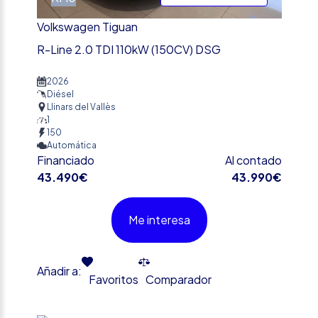
Volkswagen Tiguan
R-Line 2.0 TDI 110kW (150CV) DSG
2026
Diésel
Llinars del Vallès
1
150
Automática
Financiado
Al contado
43.490€
43.990€
Me interesa
Añadir a:
Favoritos
Comparador