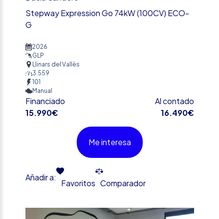
Stepway Expression Go 74kW (100CV) ECO-
G
2026
GLP
Llinars del Vallès
3.559
101
Manual
Financiado
Al contado
15.990€
16.490€
Me interesa
Añadir a:
Favoritos
Comparador
%