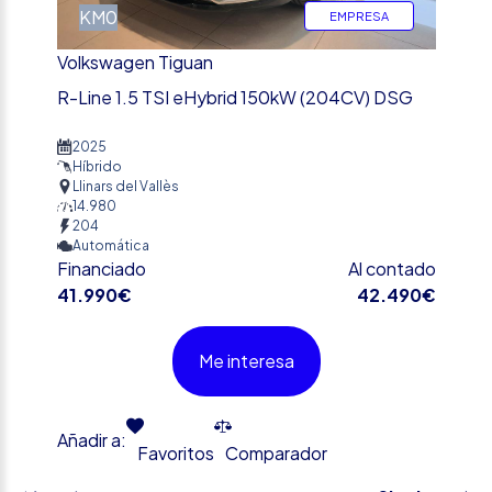
KM0
EMPRESA
Volkswagen Tiguan
R-Line 1.5 TSI eHybrid 150kW (204CV) DSG
2025
Híbrido
Llinars del Vallès
14.980
204
Automática
Financiado
Al contado
41.990€
42.490€
Me interesa
Añadir a:
Favoritos
Comparador