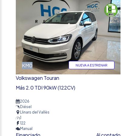
KM0
NUEVA A ESTRENAR
Volkswagen Touran
Más 2.0 TDI 90kW (122CV)
2026
Diésel
Llinars del Vallès
1
122
Manual
Financiado
Al contado