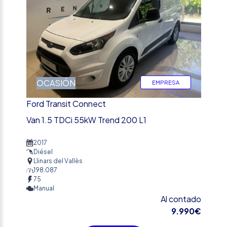
OCASIÓN
EMPRESA
Ford Transit Connect
Van 1.5 TDCi 55kW Trend 200 L1
2017
Diésel
Llinars del Vallès
198.087
75
Manual
Al contado
9.990€