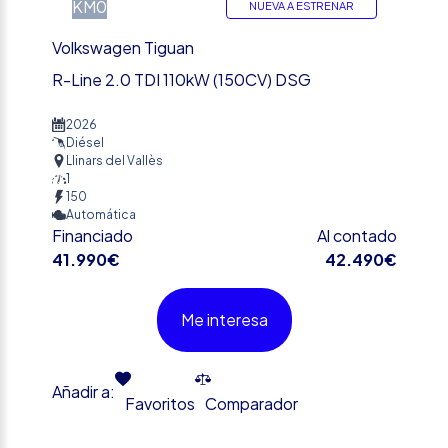
KM0
NUEVA A ESTRENAR
Volkswagen Tiguan
R-Line 2.0 TDI 110kW (150CV) DSG
2026
Diésel
Llinars del Vallès
1
150
Automática
Financiado
Al contado
41.990€
42.490€
Me interesa
Añadir a:
Favoritos
Comparador