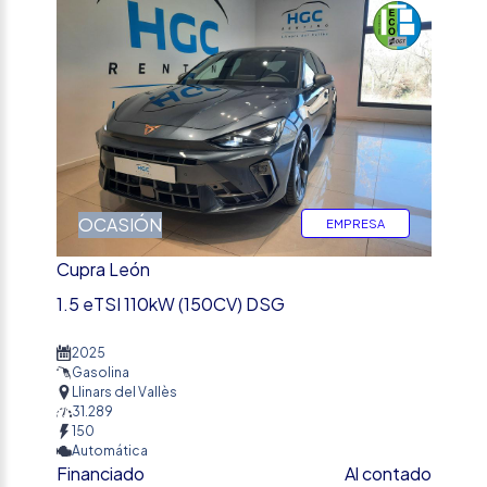
OCASIÓN
EMPRESA
Cupra León
1.5 eTSI 110kW (150CV) DSG
2025
Gasolina
Llinars del Vallès
31.289
150
Automática
Financiado
Al contado