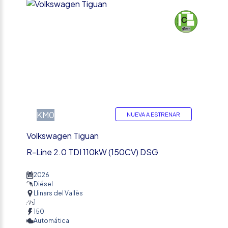
%
KM0
NUEVA A ESTRENAR
Volkswagen Tiguan
R-Line 2.0 TDI 110kW (150CV) DSG
2026
Diésel
Llinars del Vallès
1
150
Automática