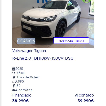
OCASIÓN
NUEVA A ESTRENAR
Volkswagen Tiguan
R-Line 2.0 TDI 110kW (150CV) DSG
2025
Diésel
Llinars del Vallès
7.990
150
Automática
Financiado
Al contado
38.990€
39.990€