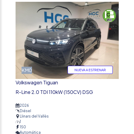
%
KM0
NUEVA A ESTRENAR
Volkswagen Tiguan
R-Line 2.0 TDI 110kW (150CV) DSG
2026
Diésel
Llinars del Vallès
1
150
Automática