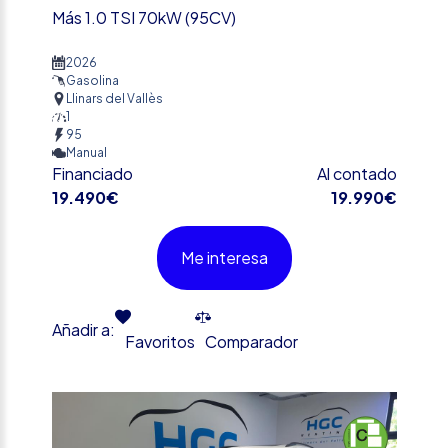
Más 1.0 TSI 70kW (95CV)
2026
Gasolina
Llinars del Vallès
1
95
Manual
Financiado
Al contado
19.490€
19.990€
Me interesa
Añadir a:
Favoritos
Comparador
%