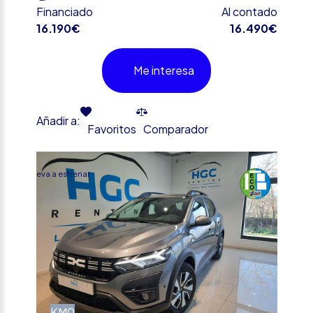
Financiado
Al contado
16.190€
16.490€
Me interesa
Añadir a:
Favoritos
Comparador
%
Nueva a estrenar
KM0