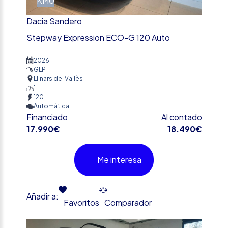
KM0
Dacia Sandero
Stepway Expression ECO-G 120 Auto
2026
GLP
Llinars del Vallès
1
120
Automática
Financiado
Al contado
17.990€
18.490€
Me interesa
Añadir a:
Favoritos
Comparador
%