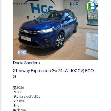
Nueva a estrenar
KM0
Dacia Sandero
Stepway Expression Go 74kW (100CV) ECO-
G
2026
GLP
Llinars del Vallès
3.890
101
Manual