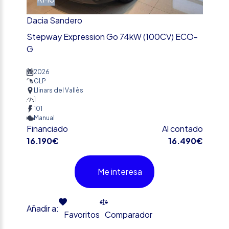
Dacia Sandero
Stepway Expression Go 74kW (100CV) ECO-
G
2026
GLP
Llinars del Vallès
1
101
Manual
Financiado
Al contado
16.190€
16.490€
Me interesa
Añadir a:
Favoritos
Comparador