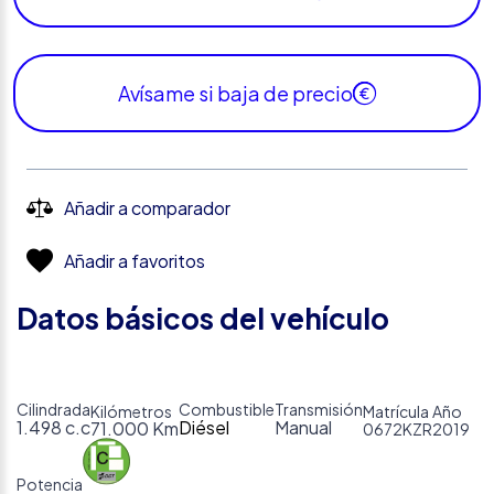
Avísame si baja de precio
Añadir a comparador
Añadir a favoritos
Datos básicos del vehículo
Cilindrada
Combustible
Transmisión
Kilómetros
Matrícula
Año
1.498 c.c
Diésel
Manual
71.000 Km
0672KZR
2019
Potencia