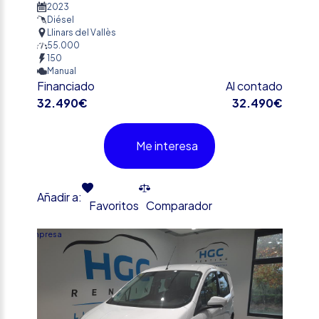
2023
Diésel
Llinars del Vallès
55.000
150
Manual
Financiado
Al contado
32.490€
32.490€
Me interesa
Añadir a:
Favoritos
Comparador
Empresa