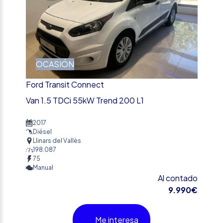
OCASIÓN
Ford Transit Connect
Van 1.5 TDCi 55kW Trend 200 L1
2017
Diésel
Llinars del Vallès
198.087
75
Manual
Al contado
9.990€
Me interesa