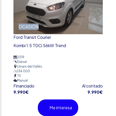
OCASIÓN
Ford Transit Courier
Kombi 1.5 TDCi 56kW Trend
2019
Diésel
Llinars del Vallès
134.000
75
Manual
Financiado
Al contado
9.990€
9.990€
Me interesa