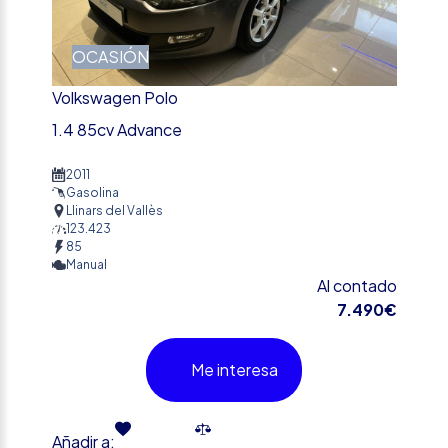
OCASIÓN
Volkswagen Polo
1.4 85cv Advance
2011
Gasolina
Llinars del Vallès
123.423
85
Manual
Al contado
7.490€
Me interesa
Añadir a: