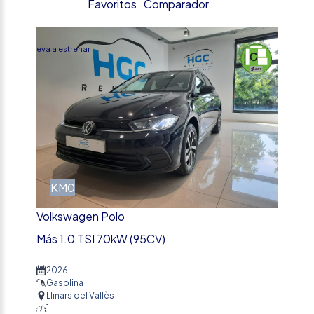
Favoritos
Comparador
%
Nueva a estrenar
KM0
Volkswagen Polo
Más 1.0 TSI 70kW (95CV)
2026
Gasolina
Llinars del Vallès
1