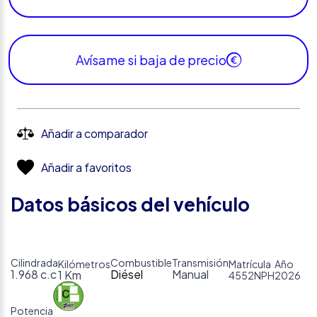
Avísame si baja de precio
Añadir a comparador
Añadir a favoritos
Datos básicos del vehículo
Cilindrada
Combustible
Transmisión
Kilómetros
Matrícula
Año
1.968 c.c
Diésel
Manual
1 Km
4552NPH
2026
Potencia