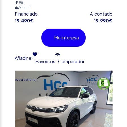
95
Manual
Financiado
Al contado
19.490€
19.990€
Me interesa
Añadir a:
Favoritos
Comparador
%
Nueva a estrenar