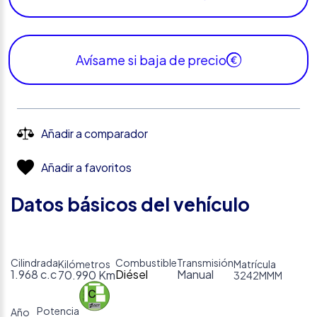
Avísame si baja de precio
Añadir a comparador
Añadir a favoritos
Datos básicos del vehículo
Cilindrada
Combustible
Transmisión
Kilómetros
Matrícula
1.968 c.c
Diésel
Manual
70.990 Km
3242MMM
Potencia
Año