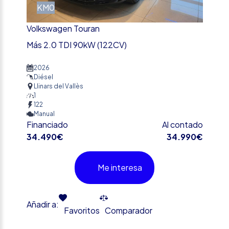
KM0
Volkswagen Touran
Más 2.0 TDI 90kW (122CV)
2026
Diésel
Llinars del Vallès
1
122
Manual
Financiado
Al contado
34.490€
34.990€
Me interesa
Añadir a:
Favoritos
Comparador