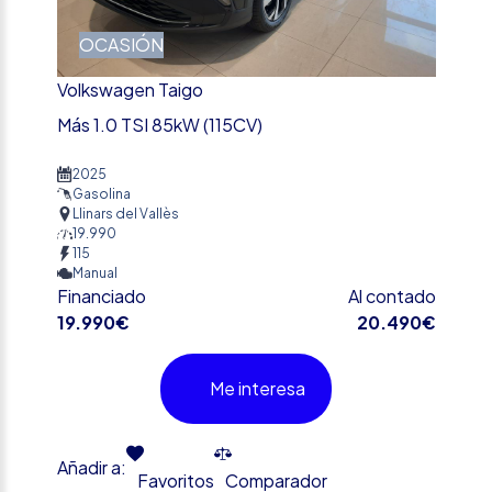
OCASIÓN
Volkswagen Taigo
Más 1.0 TSI 85kW (115CV)
2025
Gasolina
Llinars del Vallès
19.990
115
Manual
Financiado
Al contado
19.990€
20.490€
Me interesa
Añadir a:
Favoritos
Comparador