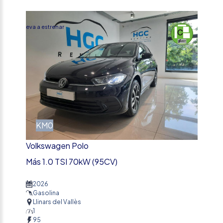
%
Nueva a estrenar
KM0
Volkswagen Polo
Más 1.0 TSI 70kW (95CV)
2026
Gasolina
Llinars del Vallès
1
95