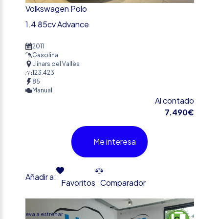
Volkswagen Polo
1.4 85cv Advance
2011
Gasolina
Llinars del Vallès
123.423
85
Manual
Al contado
7.490€
Me interesa
Añadir a:
Favoritos
Comparador
%
Nueva a estrenar