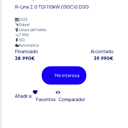
R-Line 2.0 TDI 110kW (150CV) DSG
2025
Diésel
Llinars del Vallès
7.990
150
Automática
Financiado
Al contado
38.990€
39.990€
Me interesa
Añadir a:
Favoritos
Comparador