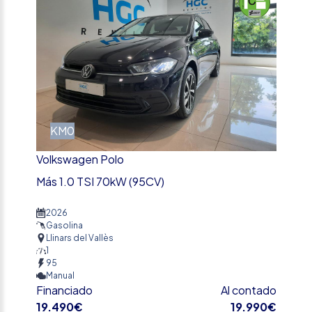
KM0
Volkswagen Polo
Más 1.0 TSI 70kW (95CV)
2026
Gasolina
Llinars del Vallès
1
95
Manual
Financiado
Al contado
19.490€
19.990€