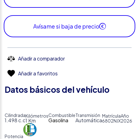
Avísame si baja de precio
Añadir a comparador
Añadir a favoritos
Datos básicos del vehículo
Cilindrada
Combustible
Transmisión
Kilómetros
Matrícula
Año
1.498 c.c
Gasolina
Automática
1 Km
6802NJX
2026
Potencia