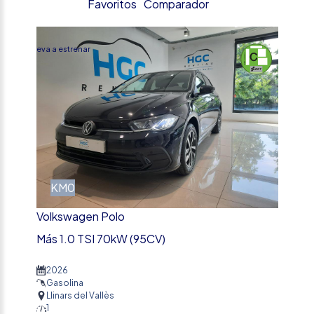
Favoritos
Comparador
%
Nueva a estrenar
KM0
Volkswagen Polo
Más 1.0 TSI 70kW (95CV)
2026
Gasolina
Llinars del Vallès
1