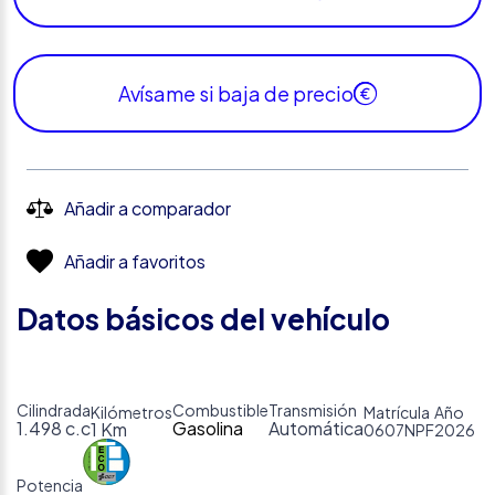
Avísame si baja de precio
Añadir a comparador
Añadir a favoritos
Datos básicos del vehículo
Cilindrada
Combustible
Transmisión
Kilómetros
Matrícula
Año
1.498 c.c
Gasolina
Automática
1 Km
0607NPF
2026
Potencia