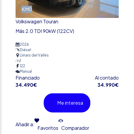
KM0
Volkswagen Touran
Más 2.0 TDI 90kW (122CV)
2026
Diésel
Llinars del Vallès
1
122
Manual
Financiado
Al contado
34.490€
34.990€
Me interesa
Añadir a:
Favoritos
Comparador