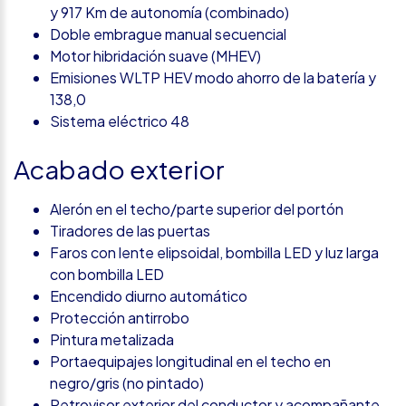
y 917 Km de autonomía (combinado)
Doble embrague manual secuencial
Motor hibridación suave (MHEV)
Emisiones WLTP HEV modo ahorro de la batería y
138,0
Sistema eléctrico 48
Acabado exterior
Alerón en el techo/parte superior del portón
Tiradores de las puertas
Faros con lente elipsoidal, bombilla LED y luz larga
con bombilla LED
Encendido diurno automático
Protección antirrobo
Pintura metalizada
Portaequipajes longitudinal en el techo en
negro/gris (no pintado)
Retrovisor exterior del conductor y acompañante