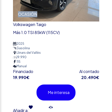
OCASIÓN
Volkswagen Taigo
Más 1.0 TSI 85kW (115CV)
2025
Gasolina
Llinars del Vallès
19.990
115
Manual
Financiado
Al contado
19.990€
20.490€
Me interesa
Añadir a: