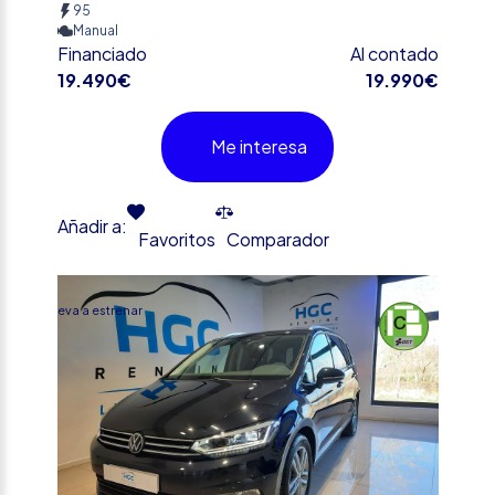
95
Manual
Financiado
Al contado
19.490€
19.990€
Me interesa
Añadir a:
Favoritos
Comparador
%
Nueva a estrenar