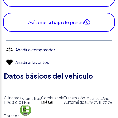
Avísame si baja de precio
Añadir a comparador
Añadir a favoritos
Datos básicos del vehículo
Cilindrada
Combustible
Transmisión
Kilómetros
Matrícula
Año
1.968 c.c
Diésel
Automática
1 Km
4752NJJ
2026
Potencia