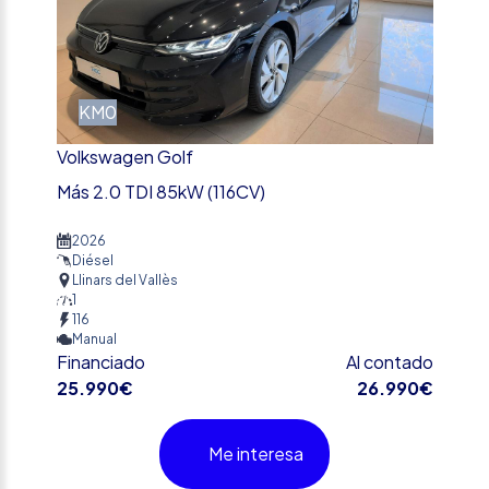
KM0
Volkswagen Golf
Más 2.0 TDI 85kW (116CV)
2026
Diésel
Llinars del Vallès
1
116
Manual
Financiado
Al contado
25.990€
26.990€
Me interesa