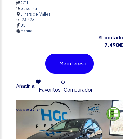
2011
Gasolina
Llinars del Vallès
123.423
85
Manual
Al contado
7.490€
Me interesa
Añadir a:
Favoritos
Comparador
%
Nueva a estrenar