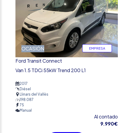
OCASIÓN
EMPRESA
Ford Transit Connect
Van 1.5 TDCi 55kW Trend 200 L1
2017
Diésel
Llinars del Vallès
198.087
75
Manual
Al contado
9.990€