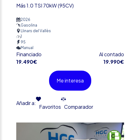
Más 1.0 TSI 70kW (95CV)
2026
Gasolina
Llinars del Vallès
1
95
Manual
Financiado
Al contado
19.490€
19.990€
Me interesa
Añadir a:
Favoritos
Comparador
%