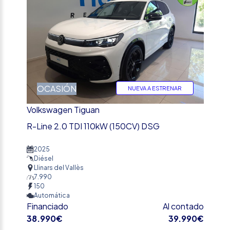
OCASIÓN
NUEVA A ESTRENAR
Volkswagen Tiguan
R-Line 2.0 TDI 110kW (150CV) DSG
2025
Diésel
Llinars del Vallès
7.990
150
Automática
Financiado
Al contado
38.990€
39.990€