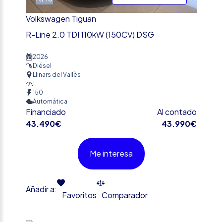
Volkswagen Tiguan
R-Line 2.0 TDI 110kW (150CV) DSG
2026
Diésel
Llinars del Vallès
1
150
Automática
Financiado
Al contado
43.490€
43.990€
Me interesa
Añadir a:
Favoritos
Comparador