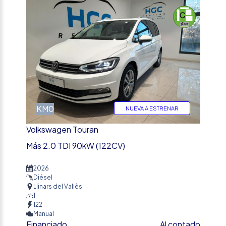
KM0
NUEVA A ESTRENAR
Volkswagen Touran
Más 2.0 TDI 90kW (122CV)
2026
Diésel
Llinars del Vallès
1
122
Manual
Financiado
Al contado