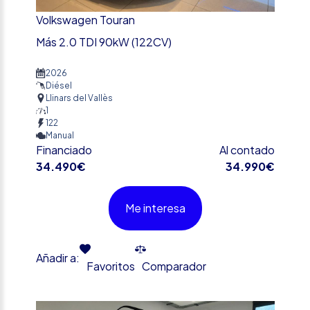
Volkswagen Touran
Más 2.0 TDI 90kW (122CV)
2026
Diésel
Llinars del Vallès
1
122
Manual
Financiado
Al contado
34.490€
34.990€
Me interesa
Añadir a:
Favoritos
Comparador
%