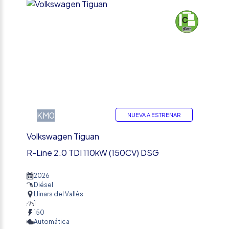
%
KM0
NUEVA A ESTRENAR
Volkswagen Tiguan
R-Line 2.0 TDI 110kW (150CV) DSG
2026
Diésel
Llinars del Vallès
1
150
Automática