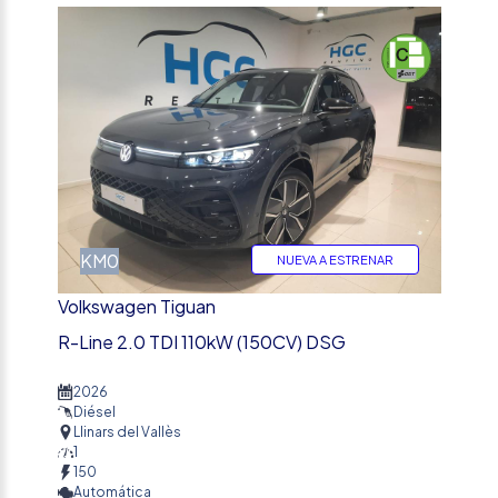
%
KM0
NUEVA A ESTRENAR
Volkswagen Tiguan
R-Line 2.0 TDI 110kW (150CV) DSG
2026
Diésel
Llinars del Vallès
1
150
Automática