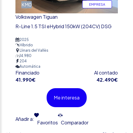
KM0
EMPRESA
Volkswagen Tiguan
R-Line 1.5 TSI eHybrid 150kW (204CV) DSG
2025
Híbrido
Llinars del Vallès
14.980
204
Automática
Financiado
Al contado
41.990€
42.490€
Me interesa
Añadir a:
Favoritos
Comparador