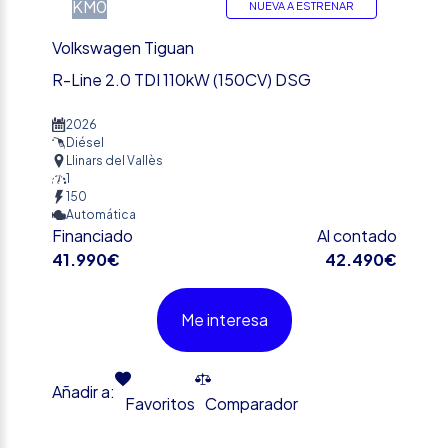
KM0
NUEVA A ESTRENAR
Volkswagen Tiguan
R-Line 2.0 TDI 110kW (150CV) DSG
2026
Diésel
Llinars del Vallès
1
150
Automática
Financiado
Al contado
41.990€
42.490€
Me interesa
Añadir a:
Favoritos
Comparador