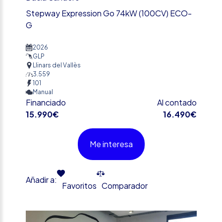
Stepway Expression Go 74kW (100CV) ECO-
G
2026
GLP
Llinars del Vallès
3.559
101
Manual
Financiado
Al contado
15.990€
16.490€
Me interesa
Añadir a:
Favoritos
Comparador
%