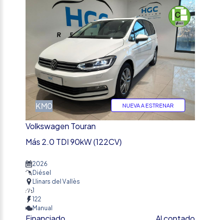
KM0
NUEVA A ESTRENAR
Volkswagen Touran
Más 2.0 TDI 90kW (122CV)
2026
Diésel
Llinars del Vallès
1
122
Manual
Financiado
Al contado