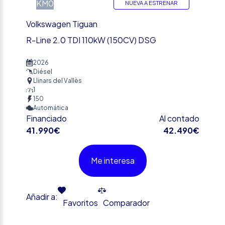
KM0
NUEVA A ESTRENAR
Volkswagen Tiguan
R-Line 2.0 TDI 110kW (150CV) DSG
2026
Diésel
Llinars del Vallès
1
150
Automática
Financiado
Al contado
41.990€
42.490€
Me interesa
Añadir a:
Favoritos
Comparador