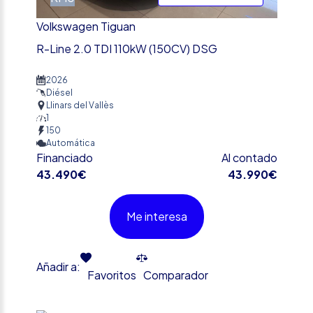
Volkswagen Tiguan
R-Line 2.0 TDI 110kW (150CV) DSG
2026
Diésel
Llinars del Vallès
1
150
Automática
Financiado
Al contado
43.490€
43.990€
Me interesa
Añadir a:
Favoritos
Comparador