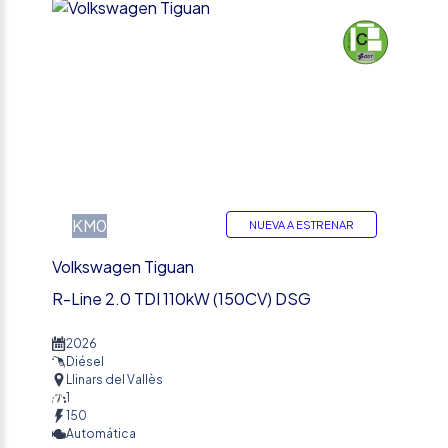
%
KM0
NUEVA A ESTRENAR
Volkswagen Tiguan
R-Line 2.0 TDI 110kW (150CV) DSG
2026
Diésel
Llinars del Vallès
1
150
Automática