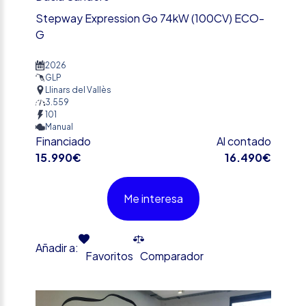
Stepway Expression Go 74kW (100CV) ECO-
G
2026
GLP
Llinars del Vallès
3.559
101
Manual
Financiado
Al contado
15.990€
16.490€
Me interesa
Añadir a:
Favoritos
Comparador
%