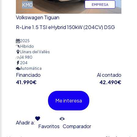
KM0
EMPRESA
Volkswagen Tiguan
R-Line 1.5 TSI eHybrid 150kW (204CV) DSG
2025
Híbrido
Llinars del Vallès
14.980
204
Automática
Financiado
Al contado
41.990€
42.490€
Me interesa
Añadir a:
Favoritos
Comparador