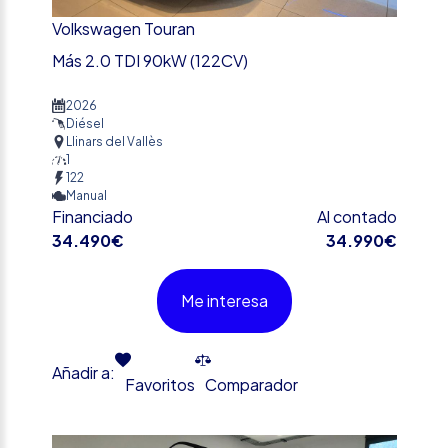
Volkswagen Touran
Más 2.0 TDI 90kW (122CV)
2026
Diésel
Llinars del Vallès
1
122
Manual
Financiado
Al contado
34.490€
34.990€
Me interesa
Añadir a:
Favoritos
Comparador
%