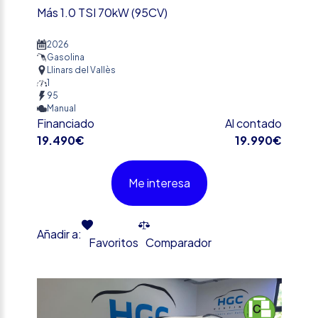
Más 1.0 TSI 70kW (95CV)
2026
Gasolina
Llinars del Vallès
1
95
Manual
Financiado
Al contado
19.490€
19.990€
Me interesa
Añadir a:
Favoritos
Comparador
%