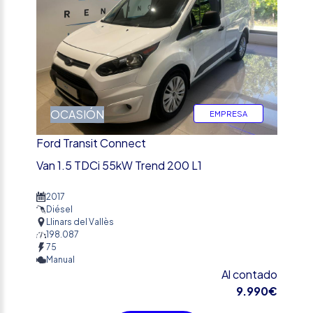
OCASIÓN
EMPRESA
Ford Transit Connect
Van 1.5 TDCi 55kW Trend 200 L1
2017
Diésel
Llinars del Vallès
198.087
75
Manual
Al contado
9.990€