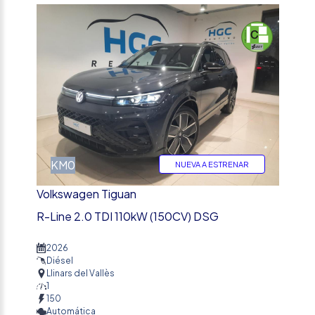
%
KM0
NUEVA A ESTRENAR
Volkswagen Tiguan
R-Line 2.0 TDI 110kW (150CV) DSG
2026
Diésel
Llinars del Vallès
1
150
Automática