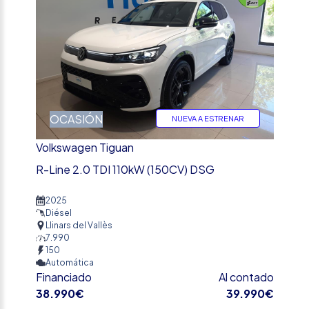
OCASIÓN
NUEVA A ESTRENAR
Volkswagen Tiguan
R-Line 2.0 TDI 110kW (150CV) DSG
2025
Diésel
Llinars del Vallès
7.990
150
Automática
Financiado
Al contado
38.990€
39.990€