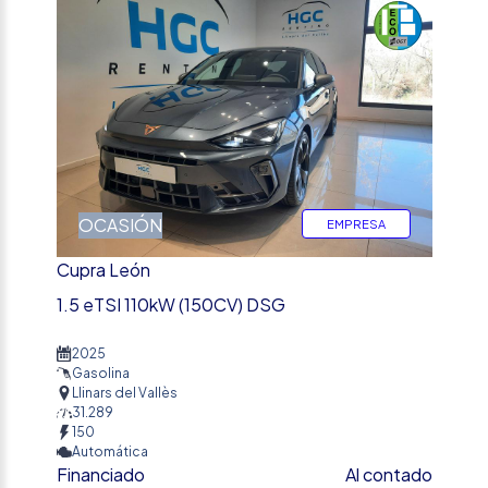
OCASIÓN
EMPRESA
Cupra León
1.5 eTSI 110kW (150CV) DSG
2025
Gasolina
Llinars del Vallès
31.289
150
Automática
Financiado
Al contado