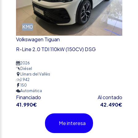
KM0
Volkswagen Tiguan
R-Line 2.0 TDI 110kW (150CV) DSG
2026
Diésel
Llinars del Vallès
1.942
150
Automática
Financiado
Al contado
41.990€
42.490€
Me interesa