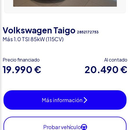
Volkswagen Taigo
2852172753
Más 1.0 TSI 85kW (115CV)
Precio financiado
Al contado
19.990 €
20.490 €
Más información
Probar vehículo