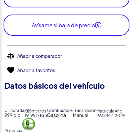
Avísame si baja de precio
Añadir a comparador
Añadir a favoritos
Datos básicos del vehículo
Cilindrada
Combustible
Transmisión
Kilómetros
Matrícula
Año
999 c.c
Gasolina
Manual
19.990 Km
9607MZJ
2025
Potencia