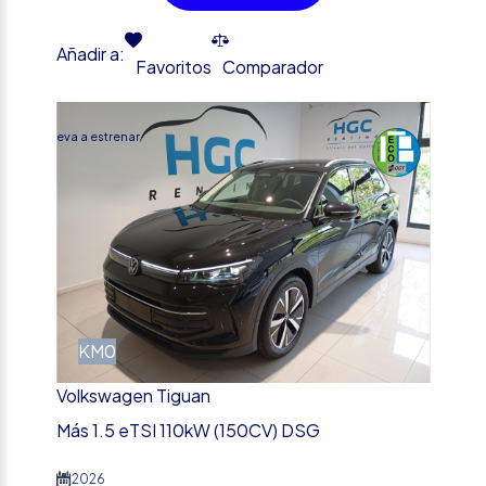
Añadir a:
Favoritos
Comparador
%
Nueva a estrenar
KM0
Volkswagen Tiguan
Más 1.5 eTSI 110kW (150CV) DSG
2026