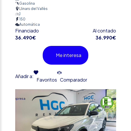
Gasolina
Llinars del Vallès
1
150
Automática
Financiado
Al contado
36.490€
36.990€
Me interesa
Añadir a:
Favoritos
Comparador
%
Empresa