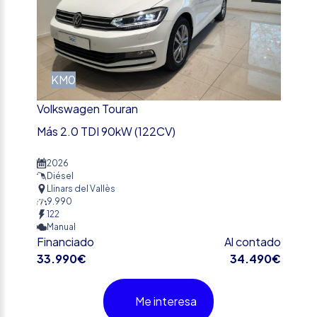
KM0
Volkswagen Touran
Más 2.0 TDI 90kW (122CV)
2026
Diésel
Llinars del Vallès
9.990
122
Manual
Financiado
Al contado
33.990€
34.490€
Me interesa