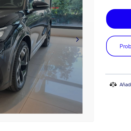
Prob
Añad