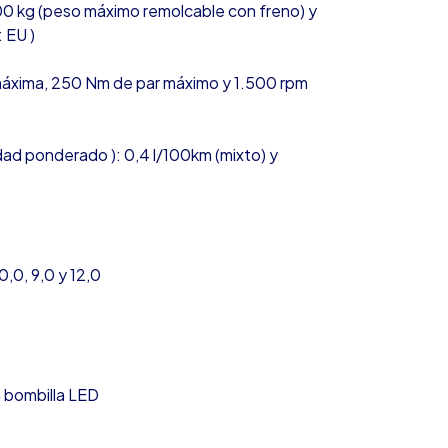
00 kg (peso máximo remolcable con freno) y
 EU )
máxima, 250 Nm de par máximo y 1.500 rpm
ad ponderado ): 0,4 l/100km (mixto) y
,0, 9,0 y 12,0
n bombilla LED