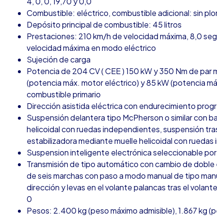
4, 0, 0, 19,70 y 0,0
Combustible: eléctrico, combustible adicional: sin pl
Depósito principal de combustible: 45 litros
Prestaciones: 210 km/h de velocidad máxima, 8,0 seg
velocidad máxima en modo eléctrico
Sujeción de carga
Potencia de 204 CV ( CEE ) 150 kW y 350 Nm de par m
(potencia máx. motor eléctrico) y 85 kW (potencia má
combustible primario
Dirección asistida eléctrica con endurecimiento prog
Suspensión delantera tipo McPherson o similar con ba
helicoidal con ruedas independientes, suspensión trase
estabilizadora mediante muelle helicoidal con rueda
Suspension inteligente electrónica seleccionable por
Transmisión de tipo automático con cambio de doble
de seis marchas con paso a modo manual de tipo manu
dirección y levas en el volante palancas tras el vola
0
Pesos: 2.400 kg (peso máximo admisible), 1.867 kg (pe