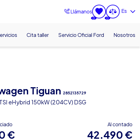
Es
Llámanos
0
0
ervicios
Cita taller
Servicio Oficial Ford
Nosotros
wagen Tiguan
2852135729
5 TSI eHybrid 150kW (204CV) DSG
nciado
Al contado
0 €
42.490 €