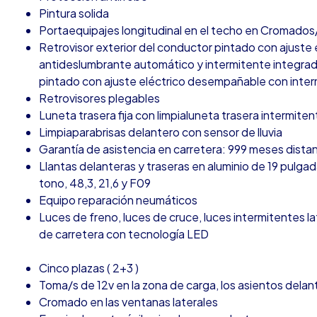
Pintura solida
Portaequipajes longitudinal en el techo en Cromado
Retrovisor exterior del conductor pintado con ajust
antideslumbrante automático y intermitente integrad
pintado con ajuste eléctrico desempañable con inter
Retrovisores plegables
Luneta trasera fija con limpialuneta trasera intermiten
Limpiaparabrisas delantero con sensor de lluvia
Garantía de asistencia en carretera: 999 meses dista
Llantas delanteras y traseras en aluminio de 19 pulga
tono, 48,3, 21,6 y F09
Equipo reparación neumáticos
Luces de freno, luces de cruce, luces intermitentes la
de carretera con tecnología LED
Cinco plazas ( 2+3 )
Toma/s de 12v en la zona de carga, los asientos delan
Cromado en las ventanas laterales