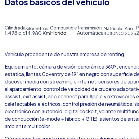
Datos básicos del vehículo
Cilindrada
Combustible
Transmisión
P
Kilómetros
Matrícula
Año
1.498 c.c
Híbrido
Automática
14.980 Km
4080NCZ
2025
Vehículo procedente de nuestra empresa de renting.
Equipamiento: cámara de visión panorámica 360º, encendido
estática, llantas Coventry de 19” en negro con superficie d
discover media con streaming e internet, sensores de apar
al aparcamiento, control de velocidad de crucero adaptativo 
asssist, exit assist, app connect para Apple y retrovisores 
calefactables eléctricos, control presión de neumáticos, s
electrónico con autohold, digital cockpit, volante multifu
de conducción (e-mode + híbrido + GTE), asientos delanter
ambiente multicolor.
Ofrecemos transporte por carretera a cualquier punto de la