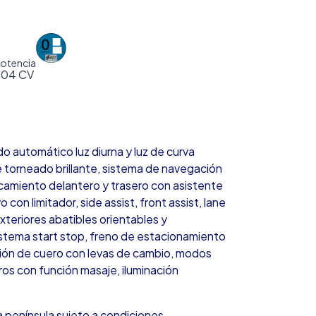
otencia
204 CV
 automático luz diurna y luz de curva
e torneado brillante, sistema de navegación
camiento delantero y trasero con asistente
con limitador, side assist, front assist, lane
exteriores abatibles orientables y
istema start stop, freno de estacionamiento
nción de cuero con levas de cambio, modos
os con función masaje, iluminación
 península sujeto a condiciones.