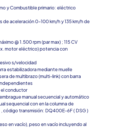
omo y Combustible primario: eléctrico
s de aceleración 0-100 km/h y 135 km/h de
áximo @ 1.500 rpm (par max) ; 115 CV
x. motor eléctrico) potencia con
resivo s/velocidad
rra estabilizadora mediante muelle
ra de multibrazo (multi-link) con barra
s independientes
 el conductor
 embrague manual secuencial y automático
al sequencial con en la columna de
nte , código transmisión: DQ400E-6F ( DSG )
so en vacío), peso en vacío incluyendo al