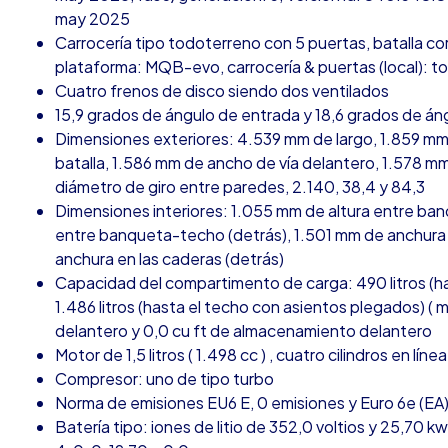
may 2025
Carrocería tipo todoterreno con 5 puertas, batalla cor
plataforma: MQB-evo, carrocería & puertas (local): t
Cuatro frenos de disco siendo dos ventilados
15,9 grados de ángulo de entrada y 18,6 grados de áng
Dimensiones exteriores: 4.539 mm de largo, 1.859 mm
batalla, 1.586 mm de ancho de vía delantero, 1.578 m
diámetro de giro entre paredes, 2.140, 38,4 y 84,3
Dimensiones interiores: 1.055 mm de altura entre ban
entre banqueta-techo (detrás), 1.501 mm de anchura 
anchura en las caderas (detrás)
Capacidad del compartimento de carga: 490 litros (h
1.486 litros (hasta el techo con asientos plegados) (
delantero y 0,0 cu ft de almacenamiento delantero
Motor de 1,5 litros ( 1.498 cc ) , cuatro cilindros en lín
Compresor: uno de tipo turbo
Norma de emisiones EU6 E, 0 emisiones y Euro 6e (EA
Batería tipo: iones de litio de 352,0 voltios y 25,70 k