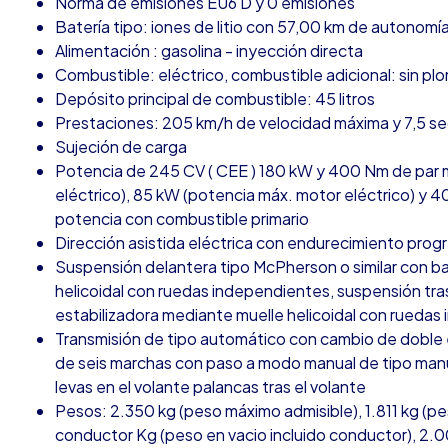
Norma de emisiones EU6 D y 0 emisiones
Batería tipo: iones de litio con 57,00 km de autonomí
Alimentación : gasolina - inyección directa
Combustible: eléctrico, combustible adicional: sin pl
Depósito principal de combustible: 45 litros
Prestaciones: 205 km/h de velocidad máxima y 7,5 s
Sujeción de carga
Potencia de 245 CV ( CEE ) 180 kW y 400 Nm de par m
eléctrico), 85 kW (potencia máx. motor eléctrico) y 
potencia con combustible primario
Dirección asistida eléctrica con endurecimiento prog
Suspensión delantera tipo McPherson o similar con ba
helicoidal con ruedas independientes, suspensión trase
estabilizadora mediante muelle helicoidal con rueda
Transmisión de tipo automático con cambio de doble
de seis marchas con paso a modo manual de tipo manu
levas en el volante palancas tras el volante
Pesos: 2.350 kg (peso máximo admisible), 1.811 kg (pe
conductor Kg (peso en vacio incluido conductor), 2.