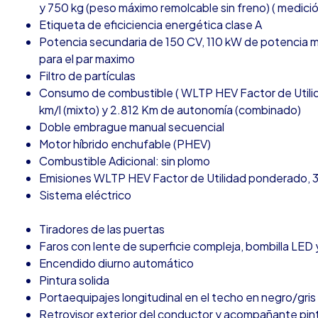
y 750 kg (peso máximo remolcable sin freno) ( medició
Etiqueta de eficiciencia energética clase A
Potencia secundaria de 150 CV, 110 kW de potencia 
para el par maximo
Filtro de partículas
Consumo de combustible ( WLTP HEV Factor de Utilida
km/l (mixto) y 2.812 Km de autonomía (combinado)
Doble embrague manual secuencial
Motor híbrido enchufable (PHEV)
Combustible Adicional: sin plomo
Emisiones WLTP HEV Factor de Utilidad ponderado, 3
Sistema eléctrico
Tiradores de las puertas
Faros con lente de superficie compleja, bombilla LED y
Encendido diurno automático
Pintura solida
Portaequipajes longitudinal en el techo en negro/gris
Retrovisor exterior del conductor y acompañante pi