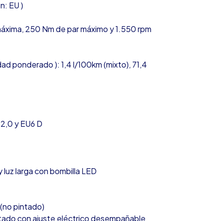
n: EU )
máxima, 250 Nm de par máximo y 1.550 rpm
d ponderado ): 1,4 l/100km (mixto), 71,4
2,0 y EU6 D
 luz larga con bombilla LED
 (no pintado)
ntado con ajuste eléctrico desempañable