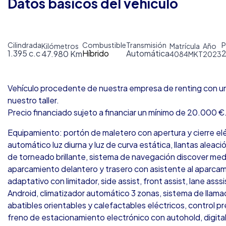
Datos básicos del vehículo
Cilindrada
Combustible
Transmisión
P
Kilómetros
Matrícula
Año
1.395 c.c
Híbrido
Automática
47.980 Km
4084MKT
2023
Vehículo procedente de nuestra empresa de renting con u
nuestro taller.
Precio financiado sujeto a financiar un mínimo de 20.000 €
Equipamiento: portón de maletero con apertura y cierre elé
automático luz diurna y luz de curva estática, llantas aleaci
de torneado brillante, sistema de navegación discover med
aparcamiento delantero y trasero con asistente al aparcam
adaptativo con limitador, side assist, front assist, lane asss
Android, climatizador automático 3 zonas, sistema de llama
abatibles orientables y calefactables eléctricos, control p
freno de estacionamiento electrónico con autohold, digital