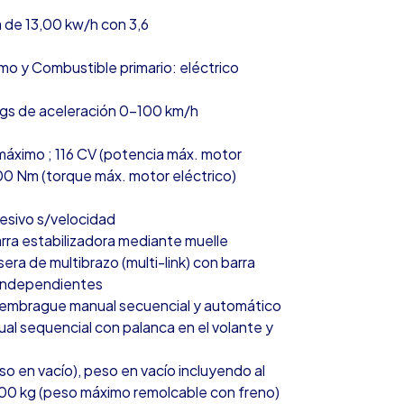
a de 13,00 kw/h con 3,6
omo y Combustible primario: eléctrico
egs de aceleración 0-100 km/h
áximo ; 116 CV (potencia máx. motor
400 Nm (torque máx. motor eléctrico)
resivo s/velocidad
rra estabilizadora mediante muelle
ra de multibrazo (multi-link) con barra
s independientes
 embrague manual secuencial y automático
al sequencial con palanca en el volante y
so en vacío), peso en vacío incluyendo al
000 kg (peso máximo remolcable con freno)