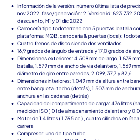
Información de la versión: número última lista de pre
nov 2022, fase/generación: 2, Version id: 823.732.20
descuento, M1 y 01 dic 2022
Carrocería tipo todoterreno con 5 puertas, batalla cor
plataforma: MQB, carrocería & puertas (local): todot
Cuatro frenos de disco siendo dos ventilados
16,9 grados de ángulo de entrada y 17,0 grados de áng
Dimensiones exteriores: 4.509 mm de largo, 1.839 mm
batalla, 1.579 mm de ancho de vía delantero, 1.569 m
diámetro de giro entre paredes, 2.099, 37,7 y 82,6
Dimensiones interiores: 1.049 mm de altura entre ban
entre banqueta-techo (detrás), 1.503 mm de anchura 
anchura en las caderas (detrás)
Capacidad del compartimento de carga: 476 litros (h
medición ISO ) 0 l de almacenamiento delantero y 0,
Motor de 1,4 litros ( 1.395 cc ) , cuatro cilindros en 
carrera
Compresor: uno de tipo turbo