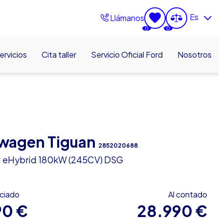
Es
Llámanos
0
0
ervicios
Cita taller
Servicio Oficial Ford
Nosotros
wagen Tiguan
2852020688
TSI eHybrid 180kW (245CV) DSG
nciado
Al contado
90 €
28.990 €