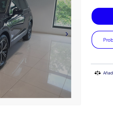
Prob
Añad