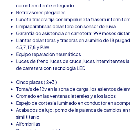
con intermitente integrado
Retrovisores plegables
Luneta trasera fija con limpialuneta trasera intermiten
Limpiaparabrisas delantero con sensor de lluvia
Garantía de asistencia en carretera: 999 meses distan
Llantas delanteras y traseras en aluminio de 18 pulg
45,7, 17,8 y PJW
Equipo reparación neumáticos
Luces de freno, luces de cruce, luces intermitentes la
de carretera con tecnología LED
Cinco plazas ( 2+3 )
Toma/s de 12v en la zona de carga, los asientos delan
Cromado en las ventanas laterales y a los lados
Espejo de cortesía iluminado en conductor en acom
Acabados de lujo: pomo de la palanca de cambios en cu
símil titanio
Alfombrillas