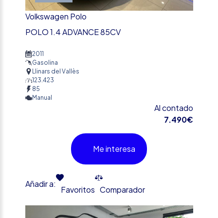
Volkswagen Polo
POLO 1.4 ADVANCE 85CV
2011
Gasolina
Llinars del Vallès
123.423
85
Manual
Al contado
7.490€
Me interesa
Añadir a:
Favoritos
Comparador
%