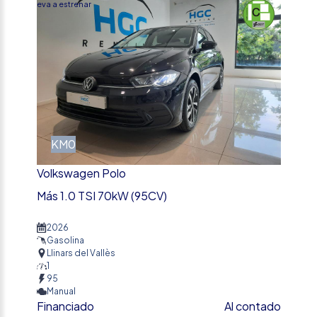
Nueva a estrenar
KM0
Volkswagen Polo
Más 1.0 TSI 70kW (95CV)
2026
Gasolina
Llinars del Vallès
1
95
Manual
Financiado
Al contado