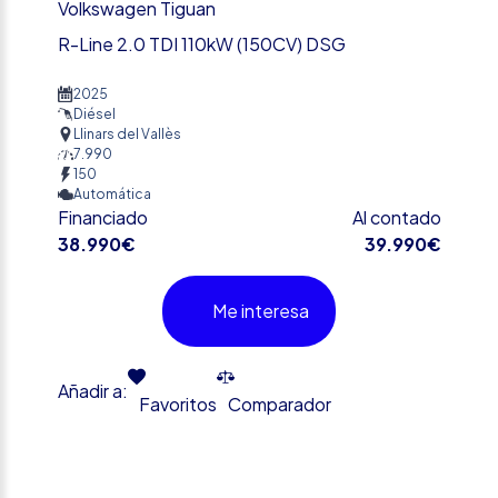
Volkswagen Tiguan
R-Line 2.0 TDI 110kW (150CV) DSG
2025
Diésel
Llinars del Vallès
7.990
150
Automática
Financiado
Al contado
38.990€
39.990€
Me interesa
Añadir a:
Favoritos
Comparador