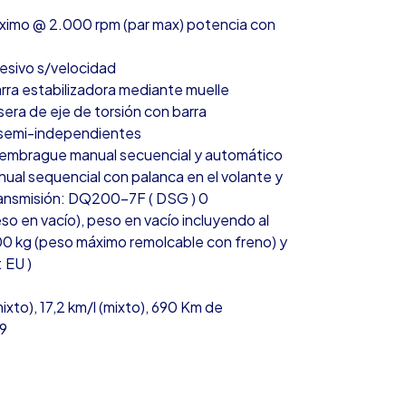
áximo @ 2.000 rpm (par max) potencia con
resivo s/velocidad
rra estabilizadora mediante muelle
era de eje de torsión con barra
s semi-independientes
 embrague manual secuencial y automático
ual sequencial con palanca en el volante y
 transmisión: DQ200-7F ( DSG ) 0
so en vacío), peso en vacío incluyendo al
00 kg (peso máximo remolcable con freno) y
 EU )
xto), 17,2 km/l (mixto), 690 Km de
39