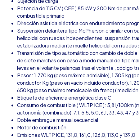
Sujeción de carga
Potencia de 115 CV ( CEE ) 85 kW y 200 Nm de par m
combustible primario
Dirección asistida eléctrica con endurecimiento prog
Suspensión delantera tipo McPherson o similar con ba
helicoidal con ruedas independientes, suspensión tras
estabilizadora mediante muelle helicoidal con rueda
Transmisión de tipo automático con cambio de doble
de siete marchas con paso a modo manual de tipo man
levas en el volante palancas tras el volante , código
Pesos: 1.770 kg (peso máximo admisible), 1.305 kg (pe
conductor Kg (peso en vacio incluido conductor), 1.2
650 kg (peso máximo remolcable sin freno) ( medición:
Etiqueta de eficiencia energética clase C
Consumo de combustible ( WLTP ICE ): 5,8 l/100km (mi
autonomía (combinado), 7,1, 5,5, 5,0, 6,1, 33, 43, 47 y 
Doble embrague manual secuencial
Motor de combustión
Emisiones WLTP ICE, 131,0, 161,0, 126,0, 113,0 y 139,0