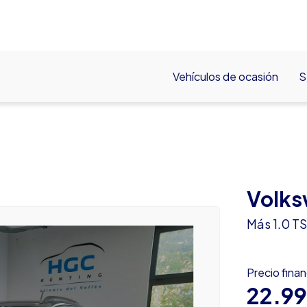
Vehículos de ocasión
S
Volks
Más 1.0 T
Precio fina
22.9