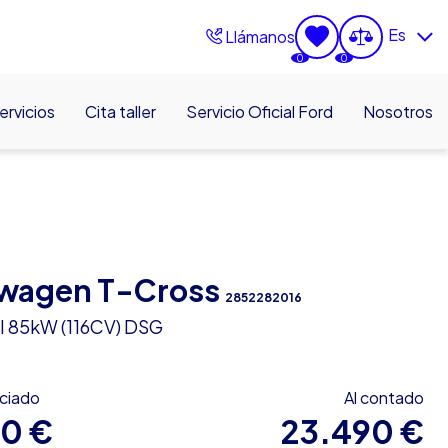
Es
Llámanos
0
0
ervicios
Cita taller
Servicio Oficial Ford
Nosotros
wagen T-Cross
2852282016
SI 85kW (116CV) DSG
nciado
Al contado
90 €
23.490 €