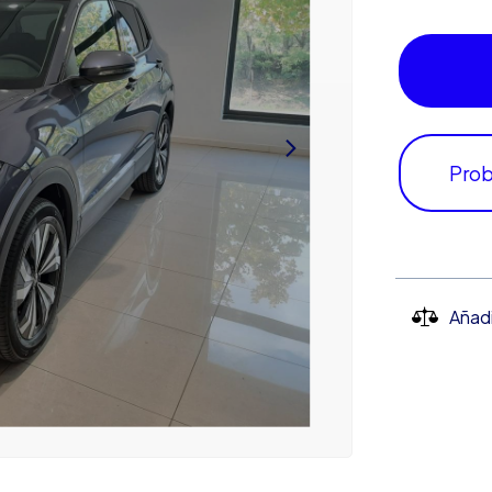
Prob
Añad