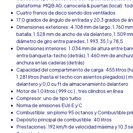
plataforma: MQB A0, carrocería & puertas (local): to
Cuatro frenos de disco siendo dos ventilados
17,0 grados de ángulo de entrada y 20,3 grados de án
Dimensiones exteriores: 4.108 mm de largo, 1.760 mm
batalla, 1.528 mm de ancho de vía delantero, 1.509 m
diámetro de giro entre paredes, 1.993, 35,1 y 78,5
Dimensiones interiores: 1.034 mm de altura entre ba
entre banqueta-techo (detrás), 1.460 mm de anchura 
anchura en las caderas (detrás)
Capacidad del compartimento de carga: 455 litros (h
1.281 litros (hasta el techo con asientos plegados) (
delantero y 0,0 cu ft de almacenamiento delantero
Motor de 1,0 litros ( 999 cc ) , tres cilindros en línea
Compresor: uno de tipo turbo
Norma de emisiones EU6 E y C
Combustible: sin plomo 95 octanos y Combustible pri
Depósito principal de combustible: 40 litros
Prestaciones: 192 km/h de velocidad máxima y 10,3 s