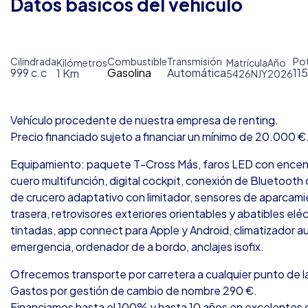
Datos básicos del vehículo
Cilindrada
Combustible
Transmisión
Po
Kilómetros
Matrícula
Año
999 c.c
Gasolina
Automática
11
1 Km
5426NJY
2026
Vehículo procedente de nuestra empresa de renting.
Precio financiado sujeto a financiar un mínimo de 20.000 €
Equipamiento: paquete T-Cross Más, faros LED con encend
cuero multifunción, digital cockpit, conexión de Bluetooth 
de crucero adaptativo con limitador, sensores de aparcami
trasera, retrovisores exteriores orientables y abatibles elé
tintadas, app connect para Apple y Android, climatizador 
emergencia, ordenador de a bordo, anclajes isofix.
Ofrecemos transporte por carretera a cualquier punto de la
Gastos por gestión de cambio de nombre 290 €.
Financiamos hasta el 100% y hasta 10 años en excelentes 